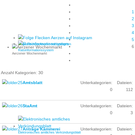
1
2
3
4
5
Folge Flecken Aerzen auf Instagram
6
Ratsinformationssystem
Aerzener Wochenmarkt
Anzahl Kategorien: 30
Amtsblatt
Unterkategorien:
Dateien:
0
112
StaAmt
Unterkategorien:
Dateien:
0
3
Anträge Kämmerei
Unterkategorien:
Dateien:
Elektronisches amtliches Verkündungsblatt