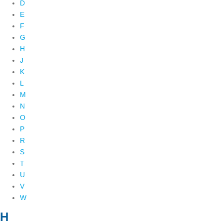
D
E
F
G
H
J
K
L
M
N
O
P
R
S
T
U
V
W
H