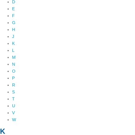
D
E
F
G
H
J
K
L
M
N
O
P
R
S
T
U
V
W
K