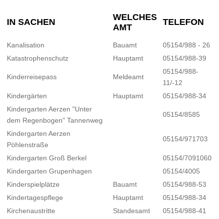
WELCHES
IN SACHEN
TELEFON
AMT
Kanalisation
Bauamt
05154/988 - 26
Katastrophenschutz
Hauptamt
05154/988-39
05154/988-
Kinderreisepass
Meldeamt
11/-12
Kindergärten
Hauptamt
05154/988-34
Kindergarten Aerzen "Unter
05154/8585
dem Regenbogen" Tannenweg
Kindergarten Aerzen
05154/971703
Pöhlenstraße
Kindergarten Groß Berkel
05154/7091060
Kindergarten Grupenhagen
05154/4005
Kinderspielplätze
Bauamt
05154/988-53
Kindertagespflege
Hauptamt
05154/988-34
Kirchenaustritte
Standesamt
05154/988-41