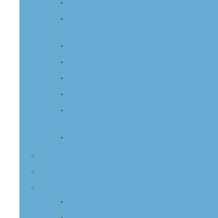
Gremien
Bekanntmachungen
Wahlen
Wahlergebnisse
Bürgerbefragungen
Kommunalwahlen 2021
Bundestagswahlen 2021
Neuwahl Ortsrat
Dehmkerbrock 2022
Kommunalwahl 2026
Vordrucke/Anträge
Datenschutzhinweisblätter
Ansprechpartner
Organigramm