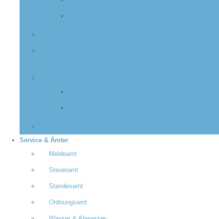
Zuständigkeiten
Gleichstellungsbeauftragte
Öffnungszeiten
Öffentliche
Bekanntmachungen
Satzungen und Ordnungen
Haushaltsplan
Satzungen
Klimaschutz
Service & Ämter
Meldeamt
Steueramt
Standesamt
Ordnungsamt
Wasser & Abwasser