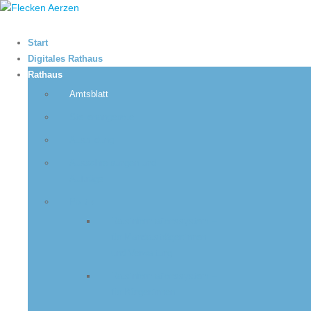
Start
Digitales Rathaus
Rathaus
Amtsblatt
Stellenangebote
Ausbildung
Ausschreibungen und
Aufträge
Politik
Ratsinformationssystem –
für Mandatsträger:innen
und Verwaltung
Ratsinformationssystem –
für Bürger:innen