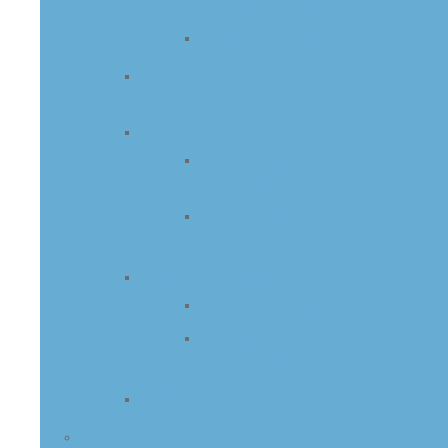
Lärmaktionsplanung
Aktuell im Verfahren
Straßensanierung Groß
Berkel
Starkregenkonzepte
Starkregenkonzept
Herkendorf
Starkregenkonzept
Gellersen
Kommunale Wärmeplanung
Kommunale Wärmeplanung
Quartierskonzept
Grupenhagen
Energieberichte
Schiedsamt