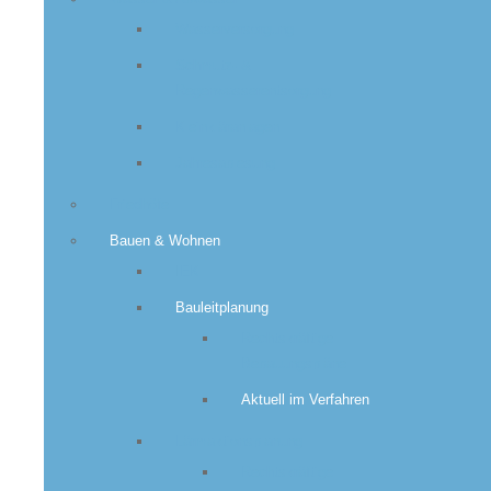
Wasserversorgung
Schmutz- &
Regenwasserentsorgung
Kleinkläranlagen
Jahresablesung
Friedhöfe
Bauen & Wohnen
IEK
Bauleitplanung
Rechtskräftige
Bebauungspläne
Aktuell im Verfahren
Lärmaktionsplanung
Rechtskräftige