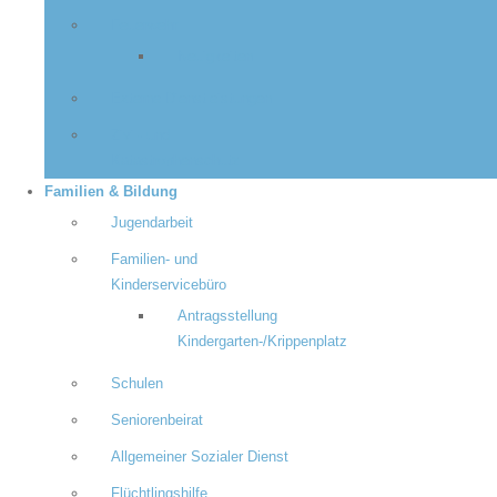
Feuerwehr
Neuigkeiten
Externe Dienstleistungen
Zivil- und
Katastrophenschutz
Familien & Bildung
Jugendarbeit
Familien- und
Kinderservicebüro
Antragsstellung
Kindergarten-/Krippenplatz
Schulen
Seniorenbeirat
Allgemeiner Sozialer Dienst
Flüchtlingshilfe