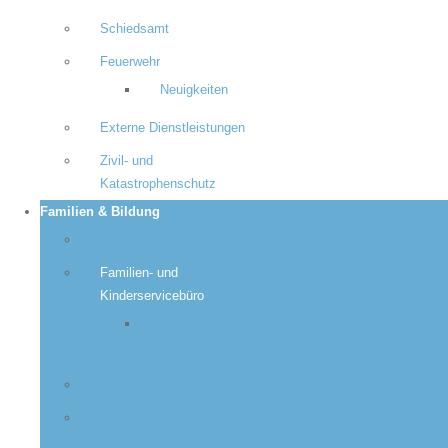
Schiedsamt
Feuerwehr
Neuigkeiten
Externe Dienstleistungen
Zivil- und
Katastrophenschutz
Familien & Bildung
Jugendarbeit
Familien- und
Kinderservicebüro
Antragsstellung
Kindergarten-/Krippenplatz
Schulen
Seniorenbeirat