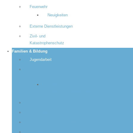
Feuerwehr
Neuigkeiten
Externe Dienstleistungen
Zivil- und
Katastrophenschutz
Familien & Bildung
Jugendarbeit
Familien- und
Kinderservicebüro
Antragsstellung
Kindergarten-/Krippenplatz
Schulen
Seniorenbeirat
Allgemeiner Sozialer Dienst
Flüchtlingshilfe