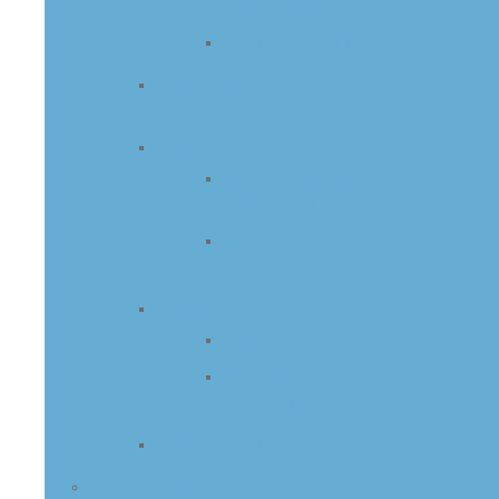
Lärmaktionsplanung
Aktuell im Verfahren
Straßensanierung Groß
Berkel
Starkregenkonzepte
Starkregenkonzept
Herkendorf
Starkregenkonzept
Gellersen
Kommunale Wärmeplanung
Kommunale Wärmeplanung
Quartierskonzept
Grupenhagen
Energieberichte
Schiedsamt