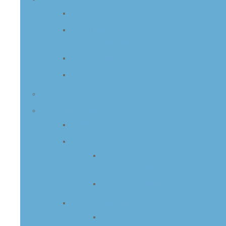
Wasserversorgung
Schmutz- &
Regenwasserentsorgung
Kleinkläranlagen
Jahresablesung
Friedhöfe
Bauen & Wohnen
IEK
Bauleitplanung
Rechtskräftige
Bebauungspläne
Aktuell im Verfahren
Lärmaktionsplanung
Rechtskräftige