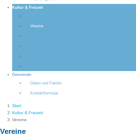
Kultur & Freizeit
Domänenburg
Vereine
Förderung der Jugendarbeit
Hummetalbäder
Bücherei
Runder Tisch Artenvielfalt
Gemeinde
Daten und Fakten
Kontaktformular
Start
Kultur & Freizeit
Vereine
Vereine