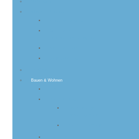
Ordnungsamt
Wasser & Abwasser
Wasserversorgung
Schmutz- &
Regenwasserentsorgung
Kleinkläranlagen
Jahresablesung
Friedhöfe
Bauen & Wohnen
IEK
Bauleitplanung
Rechtskräftige
Bebauungspläne
Aktuell im Verfahren
Lärmaktionsplanung