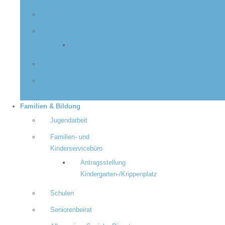
Schiedsamt
Feuerwehr
Neuigkeiten
Externe Dienstleistungen
Zivil- und
Katastrophenschutz
Familien & Bildung
Jugendarbeit
Familien- und
Kinderservicebüro
Antragsstellung
Kindergarten-/Krippenplatz
Schulen
Seniorenbeirat