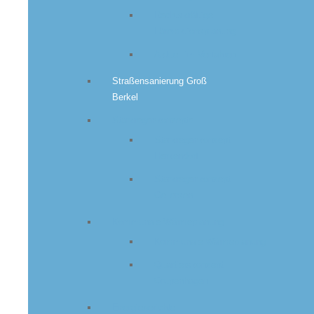
Rechtskräftige
Lärmaktionsplanung
Aktuell im Verfahren
Straßensanierung Groß
Berkel
Starkregenkonzepte
Starkregenkonzept
Herkendorf
Starkregenkonzept
Gellersen
Kommunale Wärmeplanung
Kommunale Wärmeplanung
Quartierskonzept
Grupenhagen
Energieberichte